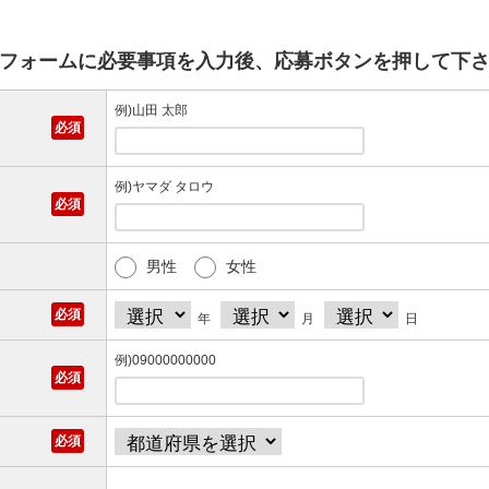
フォームに必要事項を入力後、応募ボタンを押して下
例)山田 太郎
例)ヤマダ タロウ
男性
女性
年
月
日
例)09000000000