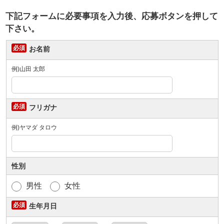
下記フォームに必要事項を入力後、応募ボタンを押して
下さい。
お名前
例)山田 太郎
フリガナ
例)ヤマダ タロウ
性別
男性
女性
生年月日