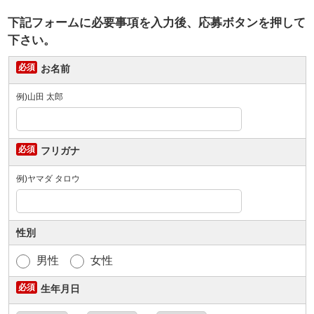
下記フォームに必要事項を入力後、応募ボタンを押して
下さい。
お名前
例)山田 太郎
フリガナ
例)ヤマダ タロウ
性別
男性
女性
生年月日