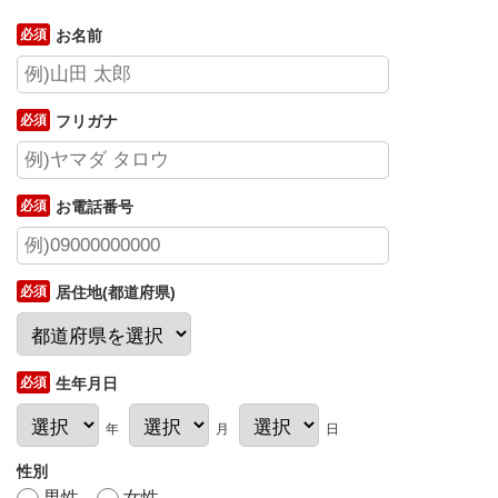
お名前
フリガナ
お電話番号
居住地(都道府県)
生年月日
年
月
日
性別
男性
女性