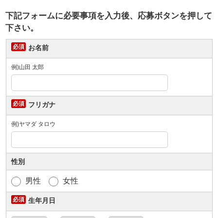
下記フォームに必要事項を入力後、応募ボタンを押して
下さい。
お名前
例)山田 太郎
フリガナ
例)ヤマダ タロウ
性別
男性
女性
生年月日