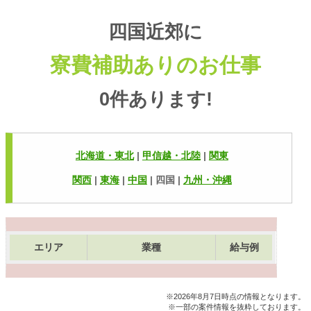
四国
近郊に
寮費補助ありのお仕事
0件
あります!
北海道・東北
|
甲信越・北陸
|
関東
関西
|
東海
|
中国
|
四国 |
九州・沖縄
エリア
業種
給与例
※
2026年8月7日
時点の情報となります。
※一部の案件情報を抜粋しております。